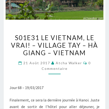
S01E31
S01E31 LE VIETNAM, LE
LE
VRAI! – VILLAGE TAY – HÀ
VIETNAM,
GIANG – VIETNAM
LE
VRAI!
Commentai
21 Août 2017
Atcha Walker
0
–
Commentaire
VILLAGE
TAY
–
Jour 68 – 19/03/2017
HÀ
GIANG
Finalement, ce sera la dernière journée à Hanoi. Juste
–
avant de sortir de l’hôtel pour aller déjeuner, je