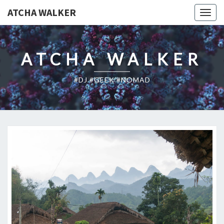
ATCHA WALKER
Togg
navig
ATCHA WALKER
#DJ #GEEK #NOMAD