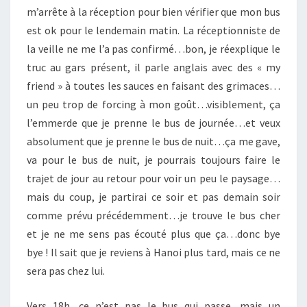
VIETNAM
m’arrête à la réception pour bien vérifier que mon bus
est ok pour le lendemain matin. La réceptionniste de
la veille ne me l’a pas confirmé…bon, je réexplique le
truc au gars présent, il parle anglais avec des « my
friend » à toutes les sauces en faisant des grimaces…
un peu trop de forcing à mon goût…visiblement, ça
l’emmerde que je prenne le bus de journée…et veux
absolument que je prenne le bus de nuit…
ça me gave,
va pour le bus de nuit, je pourrais toujours faire le
trajet de jour au retour pour voir un peu le paysage…
mais du coup, je partirai ce soir et pas demain soir
comme prévu précédemment…je trouve le bus cher
et je ne me sens pas écouté plus que ça…donc bye
bye ! Il sait que je reviens à Hanoi plus tard, mais ce ne
sera pas chez lui.
Vers 18h, ce n’est pas le bus qui passe, mais un