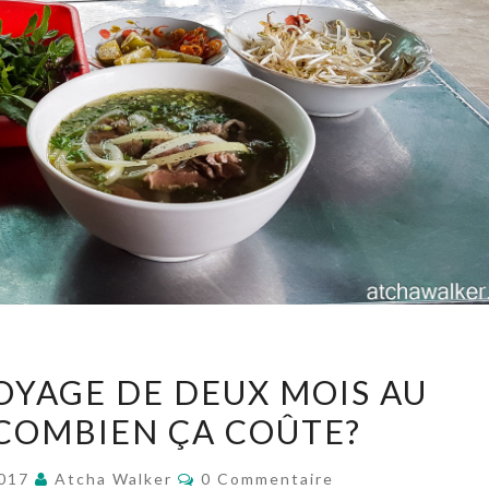
HORS
VOYAGE DE DEUX MOIS AU
SÉRIE:
COMBIEN ÇA COÛTE?
VOYAGE
DE
Commentaires
2017
Atcha Walker
0 Commentaire