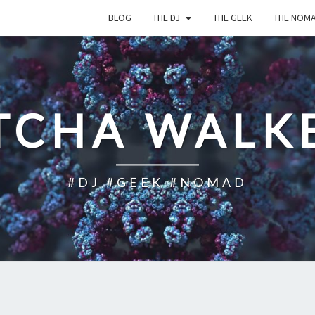
BLOG
THE DJ
THE GEEK
THE NOM
TCHA WALK
#DJ #GEEK #NOMAD