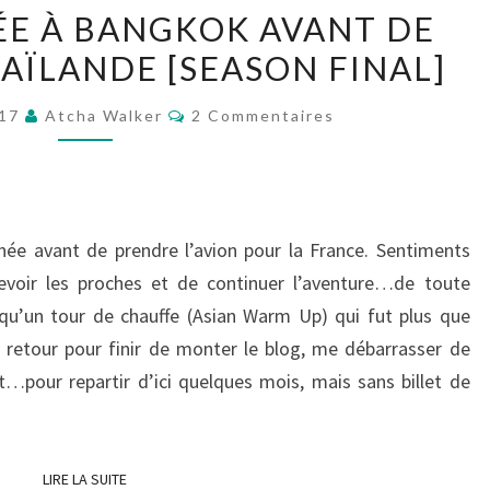
S01E36
ÉE À BANGKOK AVANT DE
JOURNÉE
AÏLANDE [SEASON FINAL]
À
BANGKOK
Commentaires
017
Atcha Walker
2 Commentaires
AVANT
DE
RENTRER…
–
ée avant de prendre l’avion pour la France. Sentiments
THAÏLANDE
revoir les proches et de continuer l’aventure…de toute
[SEASON
t qu’un tour de chauffe (Asian Warm Up) qui fut plus que
FINAL]
 retour pour finir de monter le blog, me débarrasser de
…pour repartir d’ici quelques mois, mais sans billet de
LIRE LA SUITE
LIRE LA SUITE