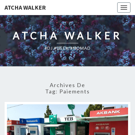
ATCHA WALKER
Togg
navig
ATCHA WALKER
#DJ #GEEK #NOMAD
Archives De
Tag:
Paiements