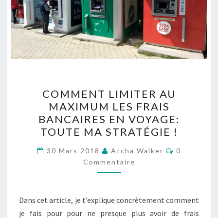
COMMENT
COMMENT LIMITER AU
LIMITER
MAXIMUM LES FRAIS
AU
BANCAIRES EN VOYAGE:
MAXIMUM
TOUTE MA STRATÉGIE !
LES
Commentai
FRAIS
30 Mars 2018
Atcha Walker
0
Commentaire
BANCAIRES
EN
VOYAGE:
Dans cet article, je t’explique concrètement comment
TOUTE
je fais pour pour ne presque plus avoir de frais
MA