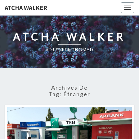
ATCHA WALKER
Togg
navig
ATCHA WALKER
#DJ #GEEK #NOMAD
Archives De
Tag:
Étranger