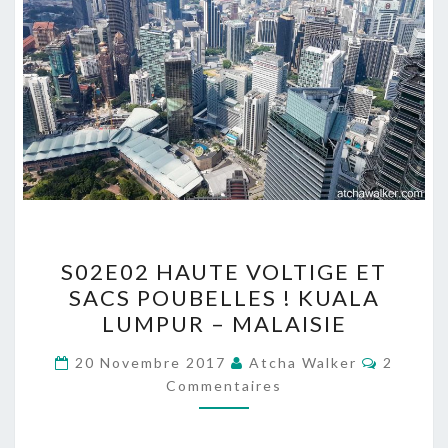
S02E02
S02E02 HAUTE VOLTIGE ET
HAUTE
SACS POUBELLES ! KUALA
VOLTIGE ET
LUMPUR – MALAISIE
SACS
POUBELLES
Comment
20 Novembre 2017
Atcha Walker
2
!
Commentaires
KUALA
LUMPUR