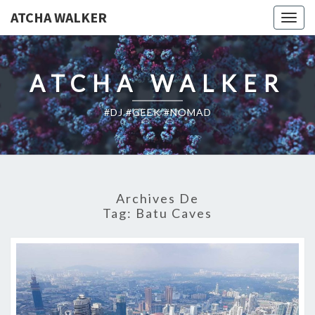
ATCHA WALKER
Togg
navig
ATCHA WALKER
#DJ #GEEK #NOMAD
Archives De
Tag:
Batu Caves