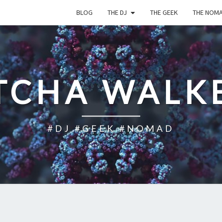
BLOG
THE DJ
THE GEEK
THE NOM
TCHA WALK
#DJ #GEEK #NOMAD