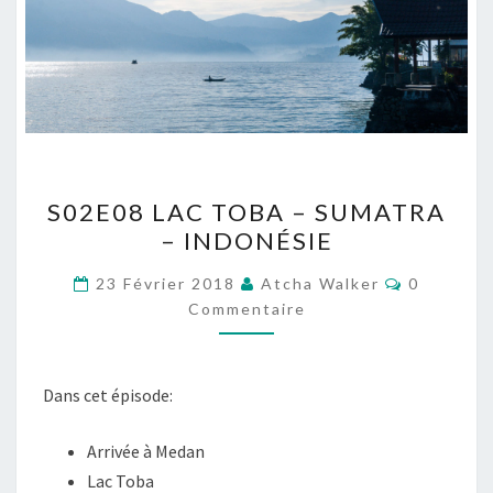
S02E08
S02E08 LAC TOBA – SUMATRA
LAC
– INDONÉSIE
TOBA
–
Commenta
23 Février 2018
Atcha Walker
0
SUMATRA
Commentaire
–
INDONÉSIE
Dans cet épisode:
Arrivée à Medan
Lac Toba