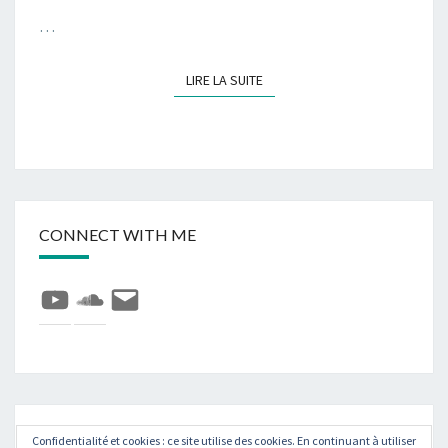
…
LIRE LA SUITE
LIRE LA SUITE
CONNECT WITH ME
YouTube
SoundCloud
E-
mail
Rechercher :
Confidentialité et cookies : ce site utilise des cookies. En continuant à utiliser
Recher