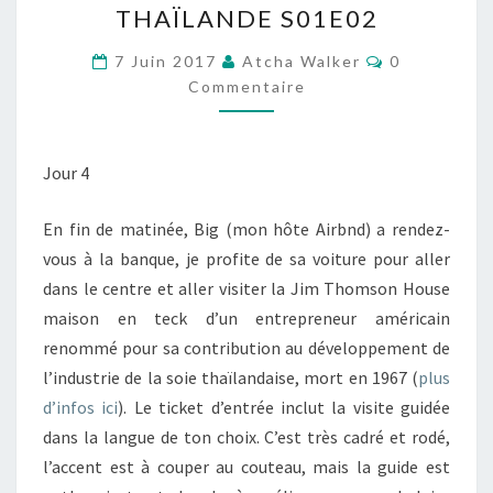
THAÏLANDE S01E02
EXPRESS
Commentair
BOAT
7 Juin 2017
Atcha Walker
0
Commentaire
–
KHAOSAN
ROAD
Jour 4
–
BANGKOK
En fin de matinée, Big (mon hôte Airbnd) a rendez-
–
vous à la banque, je profite de sa voiture pour aller
NORD
dans le centre et aller visiter la Jim Thomson House
THAÏLANDE
maison en teck d’un entrepreneur américain
S01E02
renommé pour sa contribution au développement de
l’industrie de la soie thaïlandaise, mort en 1967 (
plus
d’infos ici
). Le ticket d’entrée inclut la visite guidée
dans la langue de ton choix. C’est très cadré et rodé,
l’accent est à couper au couteau, mais la guide est