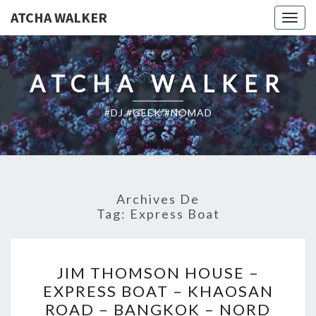
ATCHA WALKER
Togg
navig
ATCHA WALKER
#DJ #GEEK #NOMAD
Archives De
Tag:
Express Boat
JIM
JIM THOMSON HOUSE –
THOMSON
EXPRESS BOAT – KHAOSAN
HOUSE
ROAD – BANGKOK – NORD
–