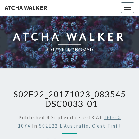
ATCHA WALKER
Togg
navig
ATCHA WALKER
#DJ #GEEK #NOMAD
S02E22_20171023_083545
_DSC0033_01
Published
4 Septembre 2018
At
1600 ×
1074
In
S02E22 L’Australie, C’est Fini !