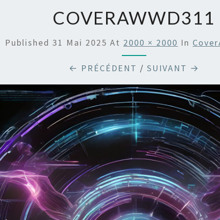
COVERAWWD311
Published
31 Mai 2025
At
2000 × 2000
In
Cove
← PRÉCÉDENT
/
SUIVANT →