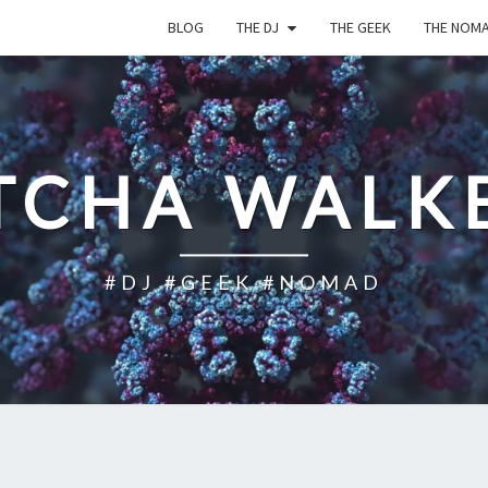
BLOG
THE DJ
THE GEEK
THE NOM
TCHA WALK
#DJ #GEEK #NOMAD