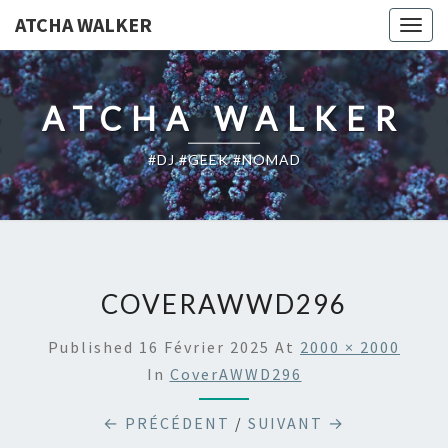
ATCHA WALKER
Togg
navig
ATCHA WALKER
#DJ #GEEK #NOMAD
COVERAWWD296
Published
16 Février 2025
At
2000 × 2000
In
CoverAWWD296
← PRÉCÉDENT
/
SUIVANT →