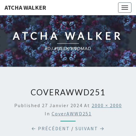
ATCHA WALKER
Togg
navig
ATCHA WALKER
#DJ #GEEK #NOMAD
COVERAWWD251
Published
27 Janvier 2024
At
2000 × 2000
In
CoverAWWD251
← PRÉCÉDENT
/
SUIVANT →