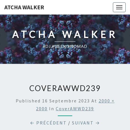
ATCHA WALKER
Togg
navig
ATCHA WALKER
#DJ #GEEK #NOMAD
COVERAWWD239
Published
16 Septembre 2023
At
2000 ×
2000
In
CoverAWWD239
← PRÉCÉDENT
/
SUIVANT →