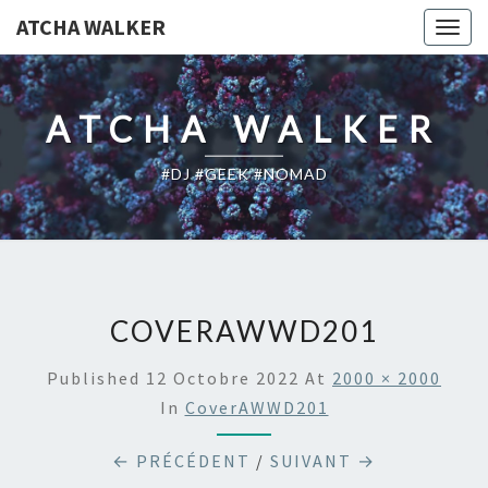
ATCHA WALKER
Togg
navig
ATCHA WALKER
#DJ #GEEK #NOMAD
COVERAWWD201
Published
12 Octobre 2022
At
2000 × 2000
In
CoverAWWD201
← PRÉCÉDENT
/
SUIVANT →