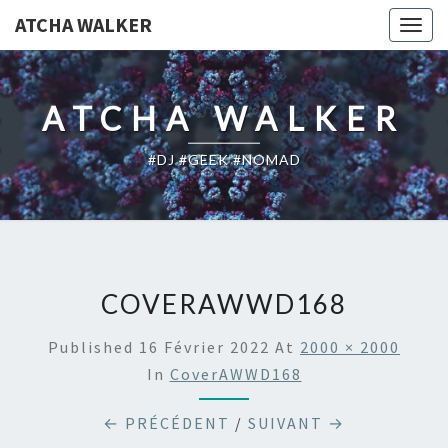
ATCHA WALKER
Togg
navig
ATCHA WALKER
#DJ #GEEK #NOMAD
COVERAWWD168
Published
16 Février 2022
At
2000 × 2000
In
CoverAWWD168
← PRÉCÉDENT
/
SUIVANT →