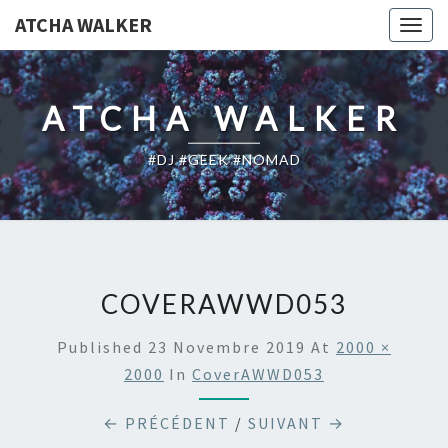
ATCHA WALKER
Togg
navig
ATCHA WALKER
#DJ #GEEK #NOMAD
COVERAWWD053
Published
23 Novembre 2019
At
2000 ×
2000
In
CoverAWWD053
← PRÉCÉDENT
/
SUIVANT →