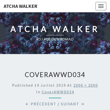
ATCHA WALKER
Togg
navig
ATCHA WALKER
#DJ #GEEK #NOMAD
COVERAWWD034
Published
14 Juillet 2019
At
2000 × 2000
In
CoverAWWD034
← PRÉCÉDENT
/
SUIVANT →